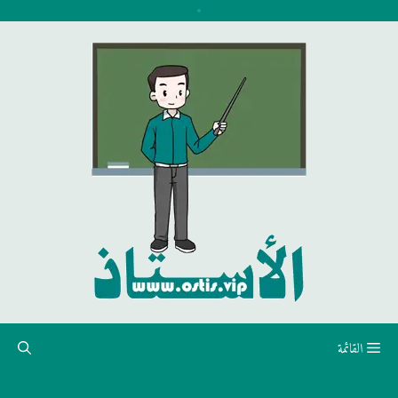
نتقل
لى
لمحتوى
القائمة