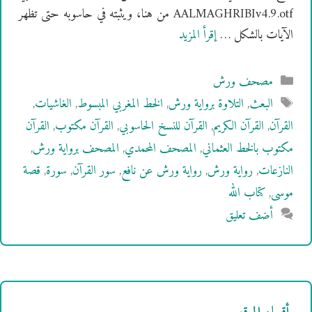
AALMAGHRIBIv4.9.otf من هنا، ويثبته في حاسوبه حتى تظهر
الآيات بالشكل …
إقرأ المزيد
التصنيفات
مصحف ورش
الوسوم
البعث
,
التلاوة برواية ورش
,
الخط المغربي المبسوط
,
الغاشيات
,
القرآن
,
القرآن الكريم
,
القرآن للنسخ الحاسوبي
,
القرآن مكتوب
,
القرآن
مكتوب بالخط العثماني
,
المصحف المحمدي
,
المصحف برواية ورش
,
النازعات
,
رواية ورش
,
رواية ورش عن نافع
,
سور القرآن
,
سورة
,
قصة
موسى
,
كتاب الله
أضف تعليق