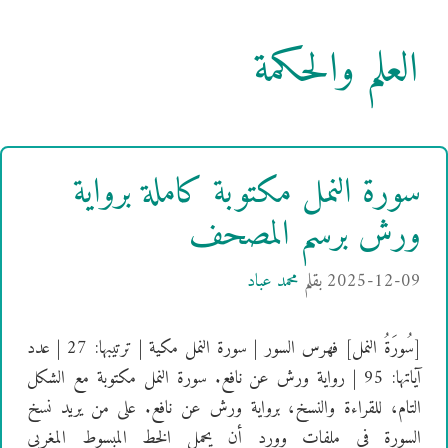
العلم والحكمة
سورة النمل مكتوبة كاملة برواية
ورش برسم المصحف
2025-12-09
بقلم
محمد عباد
[سُورَةُ النمل] فهرس السور | سورة النمل مكية | ترتيبها: 27 | عدد
آياتها: 95 | رواية ورش عن نافع. سورة النمل مكتوبة مع الشكل
التام، للقراءة والنسخ، برواية ورش عن نافع. على من يريد نسخ
السورة في ملفات وورد أن يحمل الخط المبسوط المغربي