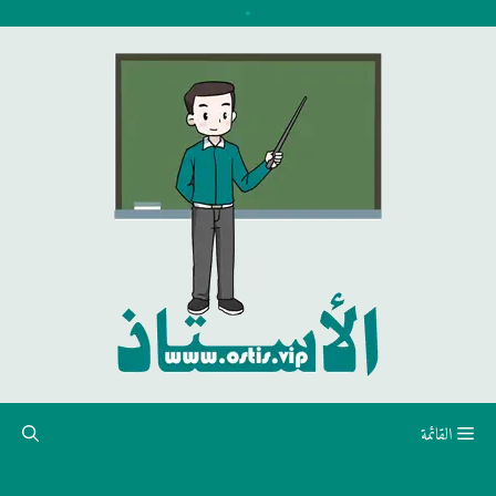
نتقل
لى
لمحتوى
القائمة