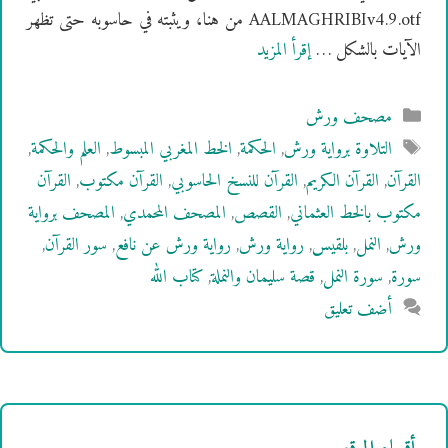
AALMAGHRIBIv4.9.otf من هنا، ويثبته في حاسوبه حتى تظهر
الآيات بالشكل …
إقرأ المزيد
التصنيفات
مصحف ورش
الوسوم
التلاوة برواية ورش
,
الحكمة
,
الخط المغربي المبسوط
,
العلم والحكمة
,
القرآن
,
القرآن الكريم
,
القرآن للنسخ الحاسوبي
,
القرآن مكتوب
,
القرآن
مكتوب بالخط العثماني
,
القصص
,
المصحف المحمدي
,
المصحف برواية
ورش
,
النمل
,
بلقيس
,
رواية ورش
,
رواية ورش عن نافع
,
سور القرآن
,
سورة
,
سورة النمل
,
قصة سليمان والنملة
,
كتاب الله
أضف تعليق