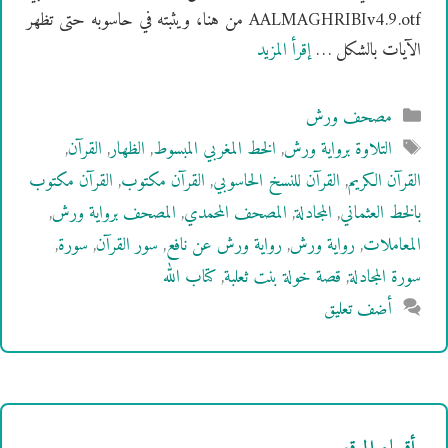
AALMAGHRIBIv4.9.otf من هنا، ويثبته في حاسوبه حتى تظهر
الآيات بالشكل …
إقرأ المزيد
التصنيفات
مصحف ورش
الوسوم
التلاوة برواية ورش
,
الخط المغربي المبسوط
,
الظهار
,
القرآن
,
القرآن الكريم
,
القرآن للنسخ الحاسوبي
,
القرآن مكتوب
,
القرآن مكتوب
بالخط العثماني
,
المجادلة
,
المصحف المحمدي
,
المصحف برواية ورش
,
المعاملات
,
رواية ورش
,
رواية ورش عن نافع
,
سور القرآن
,
سورة
,
سورة المجادلة
,
قصة خولة بنت ثعلبة
,
كتاب الله
أضف تعليق