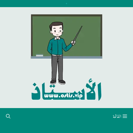
نتقل
لى
لمحتوى
القائمة