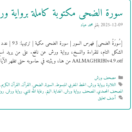
سورة الضحى مكتوبة كاملة برواية 
2025-12-09
بقلم
محمد عباد
الشكل التام، للقراءة والنسخ، برواية ورش عن نافع. على من يريد نس
AALMAGHRIBIv4.9.otf من هنا، ويثبته في حاسوبه حتى تظهر الآيات بالشكل …
التصنيفات
مصحف ورش
الوسوم
التلاوة برواية ورش
,
الخط المغربي المبسوط
,
السيرة
,
الضحى
,
القرآن
,
القرآن الكريم
,
المصحف المحمدي
,
المصحف برواية ورش
,
الهداية
,
اليتم
,
رعاية الله للنبي
,
رواية ورش
,
روا
أضف تعليق