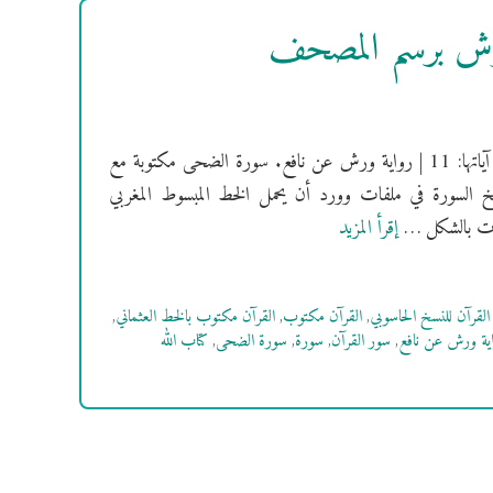
ورش برسم المصحف
[سُورَةُ الضحى] فهرس السور | سورة الضحى مكية | ترتيبها: 93 | عدد آياتها: 11 | رواية ورش عن نافع. سورة الضحى مكتوبة مع
خ السورة في ملفات وورد أن يحمل الخط المبسوط المغربي
إقرأ المزيد
القرآن للنسخ الحاسوبي
,
القرآن مكتوب
,
القرآن مكتوب بالخط العثماني
,
ية ورش عن نافع
,
سور القرآن
,
سورة
,
سورة الضحى
,
كتاب الله