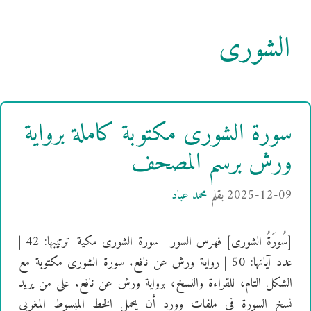
الشورى
سورة الشورى مكتوبة كاملة برواية
ورش برسم المصحف
2025-12-09
بقلم
محمد عباد
[سُورَةُ الشورى] فهرس السور | سورة الشورى مكية| ترتيبها: 42 |
عدد آياتها: 50 | رواية ورش عن نافع. سورة الشورى مكتوبة مع
الشكل التام، للقراءة والنسخ، برواية ورش عن نافع. على من يريد
نسخ السورة في ملفات وورد أن يحمل الخط المبسوط المغربي