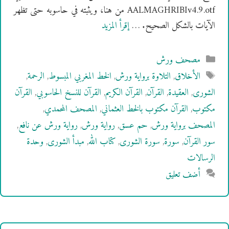
AALMAGHRIBIv4.9.otf من هنا، ويثبته في حاسوبه حتى تظهر
الآيات بالشكل الصحيح. …
إقرأ المزيد
التصنيفات
مصحف ورش
الوسوم
الأخلاق
,
التلاوة برواية ورش
,
الخط المغربي المبسوط
,
الرحمة
,
الشورى
,
العقيدة
,
القرآن
,
القرآن الكريم
,
القرآن للنسخ الحاسوبي
,
القرآن
مكتوب
,
القرآن مكتوب بالخط العثماني
,
المصحف المحمدي
,
المصحف برواية ورش
,
حم عسق
,
رواية ورش
,
رواية ورش عن نافع
,
سور القرآن
,
سورة
,
سورة الشورى
,
كتاب الله
,
مبدأ الشورى
,
وحدة
الرسالات
أضف تعليق