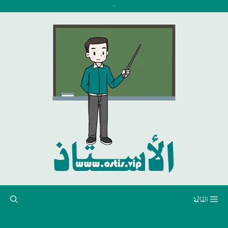
نتقل
لى
لمحتوى
القائمة