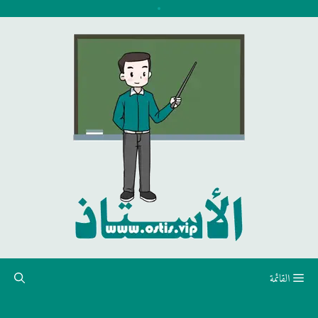
نتقل
لى
لمحتوى
القائمة