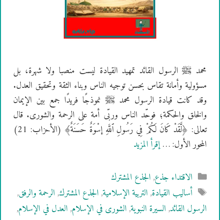
محمد ﷺ الرسول القائد تمهيد القيادة ليست منصبا ولا شهرة، بل
مسؤولية وأمانة تقاس بحسن توجيه الناس وبناء الثقة وتحقيق العدل.
وقد كانت قيادة الرسول محمد ﷺ نموذجًا فريدًا جمع بين الإيمان
والخلق والحكمة؛ فوحّد الناس وربّى أمة على الرحمة والشورى. قال
تعالى: ﴿لَّقَدْ كَانَ لَكُمْ فِي رَسُولِ ٱللَّهِ إسْوَةٌ حَسَنَةٌ﴾ (الأحزاب: 21)
المحور الأول: …
إقرأ المزيد
التصنيفات
الاقتداء جذع
,
الجذع المشترك
الوسوم
أساليب القيادة
,
التربية الإسلامية
,
الجذع المشترك
,
الرحمة والرفق
,
الرسول القائد
,
السيرة النبوية
,
الشورى في الإسلام
,
العدل في الإسلام
,