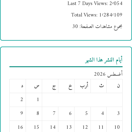
Last 7 Days Views:
2٬054
Total Views:
1٬284٬109
مجموع مشاهدات الصفحة:
30
أيام النشر هذا الشهر
أغسطس 2026
ن
ث
أرب
خ
ج
س
د
2
1
9
8
7
6
5
4
3
16
15
14
13
12
11
10