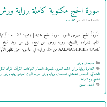
سورة الحج مكتوبة كاملة برواية ور
2025-12-09
بقلم
محمد عباد
التام، للقراءة والنسخ، برواية ورش عن نافع. على من يريد نسخ 
AALMAGHRIBIv4.9.otf من هنا، ويثبته في حاسوبه حتى تظهر الآيات بالشكل …
التصنيفات
مصحف ورش
الوسوم
التلاوة برواية ورش
,
الخط المغربي المبسوط
,
الشعائر
,
العبادات
,
القرآن
,
القرآن الكري
العثماني
,
المصحف المحمدي
,
المصحف برواية ورش
,
حرمة البيت الحرام
,
رواية ورش
,
رو
الحج
,
يوم القيامة
أضف تعليق