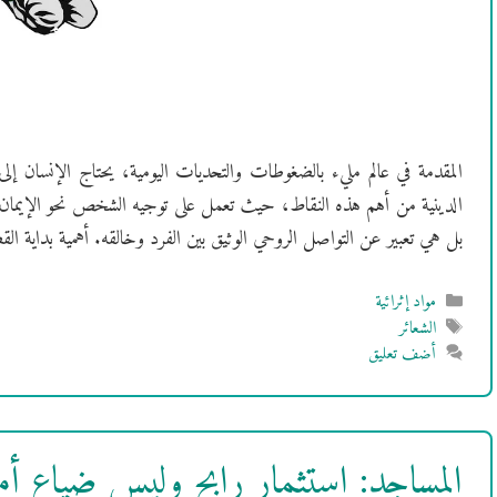
المقدمة في عالم مليء بالضغوطات والتحديات اليومية، يحتاج الإنسان إلى 
الدينية من أهم هذه النقاط، حيث تعمل على توجيه الشخص نحو الإيمان و
بل هي تعبير عن التواصل الروحي الوثيق بين الفرد وخالقه. أهمية بداية ا
التصنيفات
مواد إثرائية
الوسوم
الشعائر
أضف تعليق
المساجد: استثمار رابح وليس ضياع أم