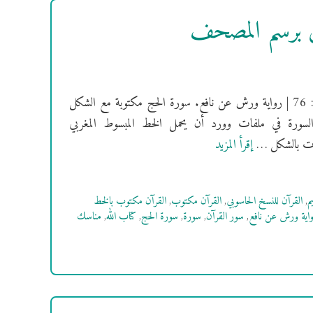
ش برسم المصحف
[سُورَةُ الحج] فهرس السور | سورة الحج مدنية | ترتيبها: 22 | عدد آياتها: 76 | رواية ورش عن نافع. سورة الحج مكتوبة مع الشكل
السورة في ملفات وورد أن يحمل الخط المبسوط المغربي
إقرأ المزيد
م
,
القرآن للنسخ الحاسوبي
,
القرآن مكتوب
,
القرآن مكتوب بالخط
اية ورش عن نافع
,
سور القرآن
,
سورة
,
سورة الحج
,
كتاب الله
,
مناسك