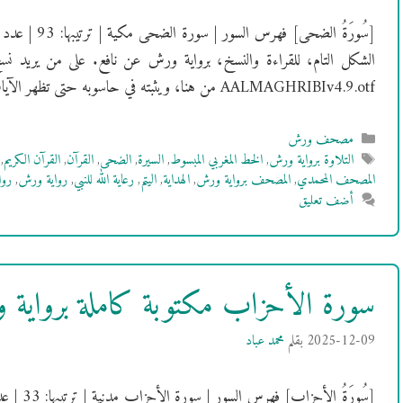
الشكل التام، للقراءة والنسخ، برواية ورش عن نافع. على من يريد نس
AALMAGHRIBIv4.9.otf من هنا، ويثبته في حاسوبه حتى تظهر الآيات بالشكل …
التصنيفات
مصحف ورش
الوسوم
التلاوة برواية ورش
,
الخط المغربي المبسوط
,
السيرة
,
الضحى
,
القرآن
,
القرآن الكريم
,
المصحف المحمدي
,
المصحف برواية ورش
,
الهداية
,
اليتم
,
رعاية الله للنبي
,
رواية ورش
,
روا
أضف تعليق
سورة الأحزاب مكتوبة كاملة برواية
2025-12-09
بقلم
محمد عباد