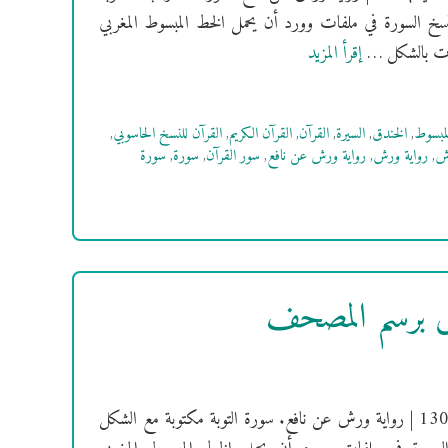
نسخ السورة في ملفات وورد أن يحمل الخط المبسوط المغربي
إقرأ المزيد
لمبسوط
,
الخندق
,
السيرة
,
القرآن
,
القرآن الكريم
,
القرآن للنسخ الحاسوبي
,
رش
,
رواية ورش
,
رواية ورش عن نافع
,
سور القرآن
,
سورة
,
سورة
رش برسم المصحف
[سُورَةُ التوبة] فهرس السور | سورة التوبة مدنية | ترتيبها: 9 | عدد آياتها: 130 | رواية ورش عن نافع. سورة التوبة مكتوبة مع الشكل