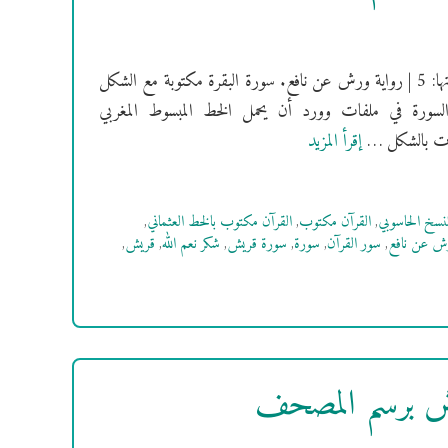
[سُورَةُ قريش] فهرس السور | سورة قريش مكية | ترتيبها: 106 | عدد آياتها: 5 | رواية ورش عن نافع. سورة البقرة مكتوبة مع الشكل
السورة في ملفات وورد أن يحمل الخط المبسوط المغربي
إقرأ المزيد
لنسخ الحاسوبي
,
القرآن مكتوب
,
القرآن مكتوب بالخط العثماني
,
رش عن نافع
,
سور القرآن
,
سورة
,
سورة قريش
,
شكر نعم الله
,
قريش
,
رش برسم المصحف