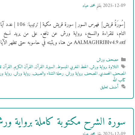
2025-12-09
بقلم
محمد عباد
التام، للقراءة والنسخ، برواية ورش عن نافع. على من يريد نسخ 
AALMAGHRIBIv4.9.otf من هنا، ويثبته في حاسوبه حتى تظهر الآيات بالشكل …
التصنيفات
مصحف ورش
الوسوم
التلاوة برواية ورش
,
الخط المغربي المبسوط
,
السيرة
,
القرآن
,
القرآن الكريم
,
القرآن ل
المصحف المحمدي
,
المصحف برواية ورش
,
رحلة الشتاء والصيف
,
رواية ورش
,
رواية و
كتاب الله
أضف تعليق
سورة الشرح مكتوبة كاملة برواية و
2025-12-09
بقلم
محمد عباد