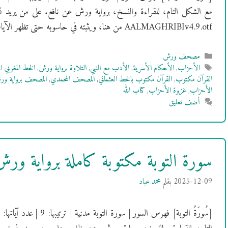
مع الشكل التام، للقراءة والنسخ، برواية ورش عن نافع. على من يريد 
AALMAGHRIBIv4.9.otf من هنا، ويثبته في حاسوبه حتى تظهر الآيات بالشكل …
التصنيفات
مصحف ورش
الوسوم
الأحزاب
,
الأحكام الأسرية
,
الأدب مع النبي
,
التلاوة برواية ورش
,
الخط المغربي ا
القرآن مكتوب
,
القرآن مكتوب بالخط العثماني
,
المصحف المحمدي
,
المصحف برواية و
الأحزاب
,
غزوة الأحزاب
,
كتاب الله
أضف تعليق
سورة التوبة مكتوبة كاملة برواية و
2025-12-09
بقلم
محمد عباد