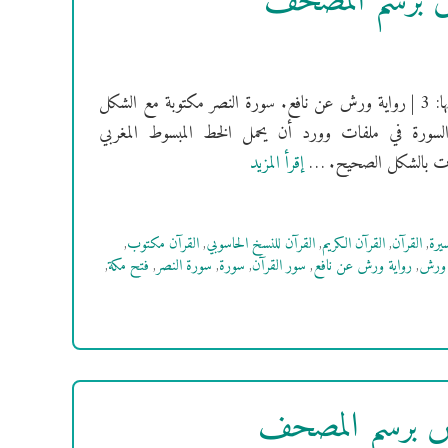
رش برسم المصحف
[سُورَةُ الْبَقَرَةِ] فهرس السور | سورةالنصر مدنية | ترتيبها: 110 | عدد آياتها: 3 | رواية ورش عن نافع. سورة النصر مكتوبة مع الشكل
السورة في ملفات وورد أن يحمل الخط المبسوط المغربي
إقرأ المزيد
سيرة
,
القرآن
,
القرآن الكريم
,
القرآن للنسخ الحاسوبي
,
القرآن مكتوب
,
 ورش
,
رواية ورش عن نافع
,
سور القرآن
,
سورة
,
سورة النصر
,
فتح مكة
,
رش برسم المصحف