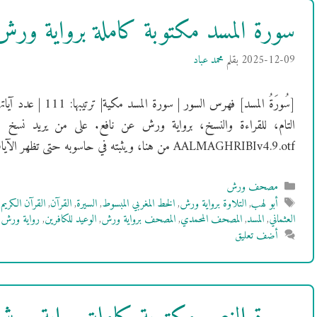
سورة المسد مكتوبة كاملة برواية ور
2025-12-09
بقلم
محمد عباد
التام، للقراءة والنسخ، برواية ورش عن نافع. على من يريد نسخ 
AALMAGHRIBIv4.9.otf من هنا، ويثبته في حاسوبه حتى تظهر الآيات بالشكل الصحيح. …
التصنيفات
مصحف ورش
الوسوم
أبو لهب
,
التلاوة برواية ورش
,
الخط المغربي المبسوط
,
السيرة
,
القرآن
,
القرآن الكريم
,
العثماني
,
المسد
,
المصحف المحمدي
,
المصحف برواية ورش
,
الوعيد للكافرين
,
رواية ورش
,
أضف تعليق