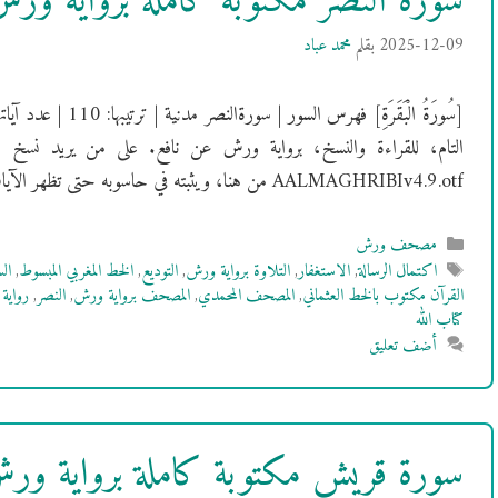
سورة النصر مكتوبة كاملة برواية و
2025-12-09
بقلم
محمد عباد
التام، للقراءة والنسخ، برواية ورش عن نافع. على من يريد نسخ 
AALMAGHRIBIv4.9.otf من هنا، ويثبته في حاسوبه حتى تظهر الآيات بالشكل الصحيح. …
التصنيفات
مصحف ورش
الوسوم
اكتمال الرسالة
,
الاستغفار
,
التلاوة برواية ورش
,
التوديع
,
الخط المغربي المبسوط
,
ال
القرآن مكتوب بالخط العثماني
,
المصحف المحمدي
,
المصحف برواية ورش
,
النصر
,
رواية
كتاب الله
أضف تعليق
سورة قريش مكتوبة كاملة برواية و