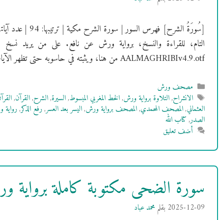
التام، للقراءة والنسخ، برواية ورش عن نافع. على من يريد نسخ 
AALMAGHRIBIv4.9.otf من هنا، ويثبته في حاسوبه حتى تظهر الآيات بالشكل …
التصنيفات
مصحف ورش
الوسوم
الانشراح
,
التلاوة برواية ورش
,
الخط المغربي المبسوط
,
السيرة
,
الشرح
,
القرآن
,
القرآ
العثماني
,
المصحف المحمدي
,
المصحف برواية ورش
,
اليسر بعد العسر
,
رفع الذكر
,
رواية 
الصدر
,
كتاب الله
أضف تعليق
سورة الضحى مكتوبة كاملة برواية 
2025-12-09
بقلم
محمد عباد