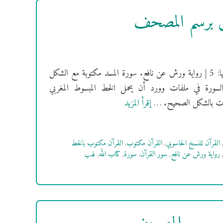
ش برسم المصحف
[سُورَةُ المسد] فهرس السور | سورة المسد مكية| ترتيبها: 111 | عدد آياتها: 5 | رواية ورش عن نافع. سورة المسد مكتوبة مع الشكل
السورة في ملفات وورد أن يحمل الخط المبسوط المغربي
إقرأ المزيد
القرآن للنسخ الحاسوبي
,
القرآن مكتوب
,
القرآن مكتوب بالخط
رواية ورش عن نافع
,
سور القرآن
,
سورة
,
كتاب الله
,
لهب