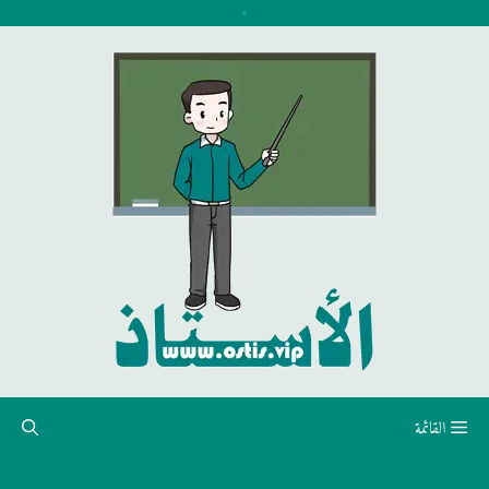
نتقل
لى
لمحتوى
القائمة