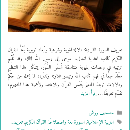
تعريف السورة القرآنية: دلالة لغوية وشرعية وأبعاد تربوية يُعَدُّ القرآن
الكريم كتاب الهداية الخالد، الموحى إلى رسول الله ﷺ، وقد نُظِّم
ترتيبه في وحدات بنيوية متناسقة تُسمّى السُّوَر. يشكّل هذا التنظيم
معْلمًا مهمًّا في فهم كتاب الله وتيسير تلاوته وتدبّره، لما يحمله من حكم
ودلالات تربط المتعلم بنَفَس القرآن وبلاغته. ولأهمية هذا المفهوم،
نقدّم تعريفًا …
إقرأ المزيد
التصنيفات
مصحف ورش
الوسوم
التربية الإسلامية
,
السورة لغة واصطلاحًا
,
القرآن الكريم
,
تعريف