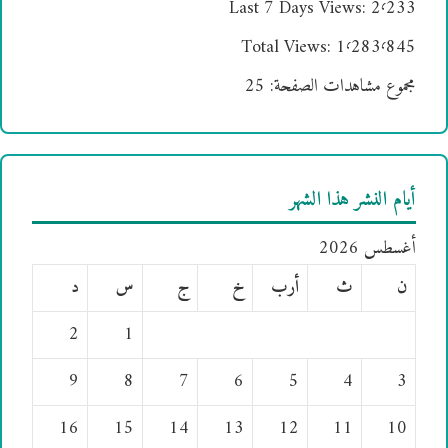
Last 7 Days Views:
2٬233
Total Views:
1٬283٬845
مجموع مشاهدات الصفحة:
25
أيام النشر هذا الشهر
أغسطس 2026
ن
ث
أرب
خ
ج
س
د
2
1
9
8
7
6
5
4
3
16
15
14
13
12
11
10