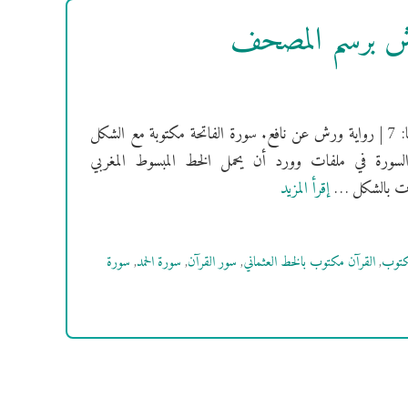
ورش برسم المصحف
[سُورَةُ الفاتحة] فهرس السور | سورة الفاتحة مكية | ترتيبها: 1 | عدد آياتها: 7 | رواية ورش عن نافع. سورة الفاتحة مكتوبة مع الشكل
السورة في ملفات وورد أن يحمل الخط المبسوط المغربي
إقرأ المزيد
كتوب
,
القرآن مكتوب بالخط العثماني
,
سور القرآن
,
سورة الحمد
,
سورة