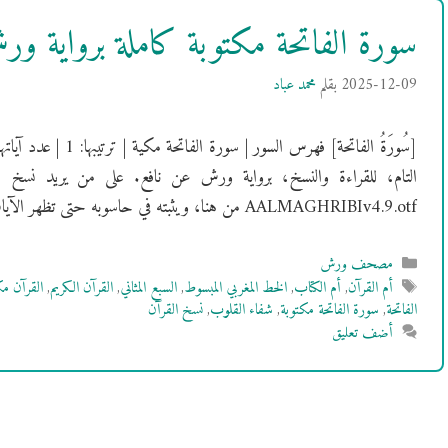
سورة الفاتحة مكتوبة كاملة برواية 
2025-12-09
بقلم
محمد عباد
التام، للقراءة والنسخ، برواية ورش عن نافع. على من يريد نسخ 
AALMAGHRIBIv4.9.otf من هنا، ويثبته في حاسوبه حتى تظهر الآيات بالشكل …
التصنيفات
مصحف ورش
الوسوم
أم القرآن
,
أم الكتاب
,
الخط المغربي المبسوط
,
السبع المثاني
,
القرآن الكريم
,
القرآن م
الفاتحة
,
سورة الفاتحة مكتوبة
,
شفاء القلوب
,
نسخ القرآن
أضف تعليق