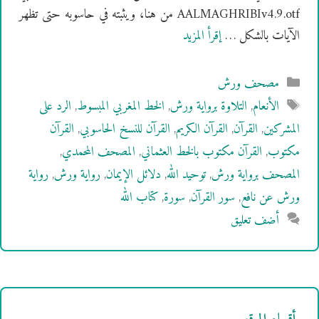
AALMAGHRIBIv4.9.otf من هنا، ويثبته في حاسوبه حتى تظهر
الآيات بالشكل …
إقرأ المزيد
التصنيفات
مصحف ورش
الوسوم
الأنعام
,
التلاوة برواية ورش
,
الخط المغربي المبسوط
,
الرد على
المشركين
,
القرآن
,
القرآن الكريم
,
القرآن للنسخ الحاسوبي
,
القرآن
مكتوب
,
القرآن مكتوب بالخط العثماني
,
المصحف المحمدي
,
المصحف برواية ورش
,
توحيد الله
,
دلائل الإيمان
,
رواية ورش
,
رواية
ورش عن نافع
,
سور القرآن
,
سورة
,
كتاب الله
أضف تعليق