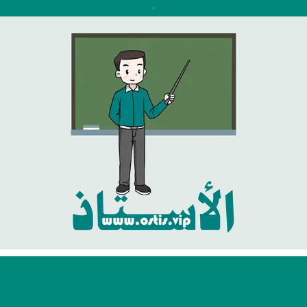
نتقل
لى
لمحتوى