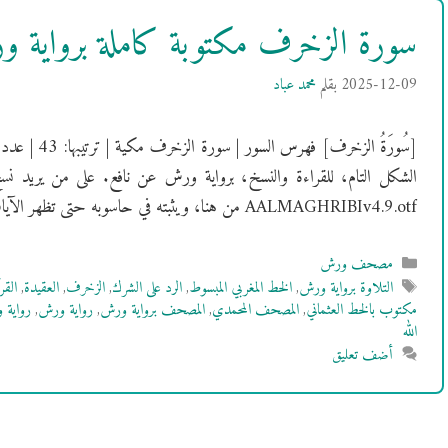
سورة الزخرف مكتوبة كاملة برواية 
2025-12-09
بقلم
محمد عباد
الشكل التام، للقراءة والنسخ، برواية ورش عن نافع. على من يريد نس
AALMAGHRIBIv4.9.otf من هنا، ويثبته في حاسوبه حتى تظهر الآيات بالشكل …
التصنيفات
مصحف ورش
الوسوم
التلاوة برواية ورش
,
الخط المغربي المبسوط
,
الرد على الشرك
,
الزخرف
,
العقيدة
,
القر
مكتوب بالخط العثماني
,
المصحف المحمدي
,
المصحف برواية ورش
,
رواية ورش
,
رواية 
الله
أضف تعليق