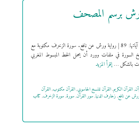
ورش برسم المصحف
[سُورَةُ الزخرف] فهرس السور | سورة الزخرف مكية | ترتيبها: 43 | عدد آياتها: 89 | رواية ورش عن نافع. سورة الزخرف مكتوبة مع
خ السورة في ملفات وورد أن يحمل الخط المبسوط المغربي
إقرأ المزيد
آن
,
القرآن الكريم
,
القرآن للنسخ الحاسوبي
,
القرآن مكتوب
,
القرآن
ورش عن نافع
,
زخارف الدنيا
,
سور القرآن
,
سورة
,
سورة الزخرف
,
كتاب