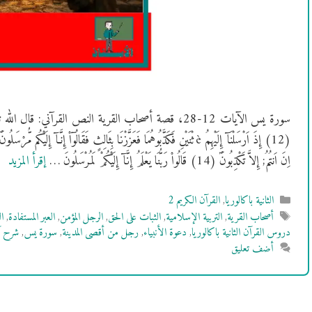
اِنَ اَنتُمُ; إِلاَّ تَكْذِبُونَؐ (14) قَالُواْ رَبُّنَا يَعْلَمُ إِنَّآ إِلَيْكُمْ لَمُرْسَلُونَ …
إقرأ المزيد
التصنيفات
الثانية باكالوريا
,
القرآن الكريم 2
الوسوم
أصحاب القرية
,
التربية الإسلامية
,
الثبات على الحق
,
الرجل المؤمن
,
العبر المستفادة
,
ا
دروس القرآن الثانية باكالوريا
,
دعوة الأنبياء
,
رجل من أقصى المدينة
,
سورة يس
,
شرح آ
أضف تعليق