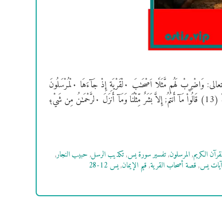
سورة يس الآيات 12-28، قصة أصحاب القرية النص القرآني: قال الله تعالى: وَاضْرۣبْ لَهُم مَّثَلٗا اَصْحَـٰبَ ۰لْقَرْيَةِ إِذْ جَآءَهَا ۰لْمُرْسَلُونَ
(12) إِذَ اَرْسَلْنَآ إِلَيْهِمُ èثْنَيْنِ فَكَذَّبُوهُمَا فَعَزَّزْنَا بِثَالِثٍ فَقَالُوٓاْ إِنَّـآ إِلَيْكُم مُّرْسَلُونَؐ (13) قَالُواْ مَآ أَنتُمُ; إِلاَّ بَشَرٌ مِّثْلُنَا وَمَآ أَنزَلَ ۰لرَّحْمَـٰنُ مِن شَيْءٖ
لقرآن الكريم
,
المرسلون
,
تفسير سورة يس
,
تكذيب الرسل
,
حبيب النجار
,
يات يس
,
قصة أصحاب القرية
,
قيم الإيمان
,
يس 12-28