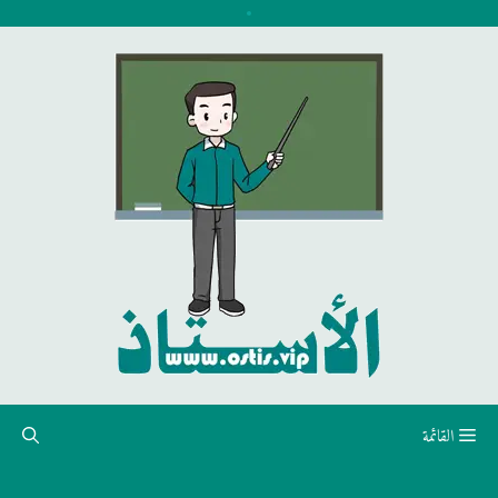
نتقل
لى
لمحتوى
القائمة