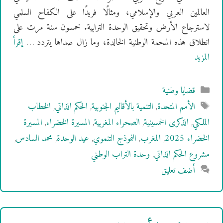
العالمين العربي والإسلامي، ومثالًا فريدًا على الكفاح السلمي
لاسترجاع الأرض وتحقيق الوحدة الترابية. خمسون سنة مرت على
انطلاق هذه الملحمة الوطنية الخالدة، وما زال صداها يتردد …
إقرأ
المزيد
التصنيفات
قضايا وطنية
الوسوم
الأمم المتحدة
,
التنمية بالأقاليم الجنوبية
,
الحكم الذاتي
,
الخطاب
الملكي
,
الذكرى الخمسينية
,
الصحراء المغربية
,
المسيرة الخضراء
,
المسيرة
الخضراء 2025
,
المغرب
,
النموذج التنموي
,
عيد الوحدة
,
محمد السادس
,
مشروع الحكم الذاتي
,
وحدة التراب الوطني
أضف تعليق