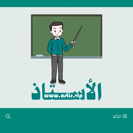
نتقل
لى
لمحتوى
القائمة