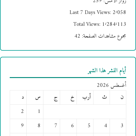
زوار الأمس:
259
Last 7 Days Views:
2٬058
Total Views:
1٬284٬113
مجموع مشاهدات الصفحة:
42
أيام النشر هذا الشهر
أغسطس 2026
ن
ث
أرب
خ
ج
س
د
2
1
9
8
7
6
5
4
3