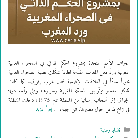
اعتراف الأمم المتحدة بمشروع الحكم الذاتي في الصحراء الغربية
المغربية وردّ فعل المغرب مقدّمة لطالما شكّلت قضية الصحراء الغربية
محوراً حادّاً في العلاقات الإقليمية شمال-غرب إفريقيا. كما كانت
تشكل مصدر توتّر بين المملكة المغربية وجوارها، وعلى رأسه دولة
الجزائر. إثر انسحاب إسبانيا من المنطقة عام 1975، دخلت المنطقة
في نزاع طويل حول مصيرها. فمن جهة، …
إقرأ المزيد
التصنيفات
قضايا وطنية