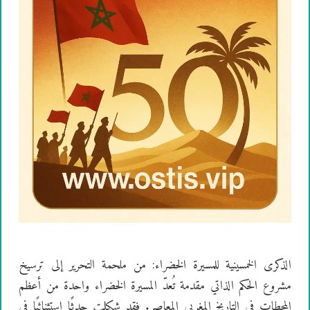
الذكرى الخمسينية للمسيرة الخضراء: من ملحمة التحرير إلى ترسيخ
مشروع الحكم الذاتي مقدمة تُعدّ المسيرة الخضراء واحدة من أعظم
المحطات في التاريخ المغربي المعاصر. فقد شكلت حدثًا استثنائيًا في