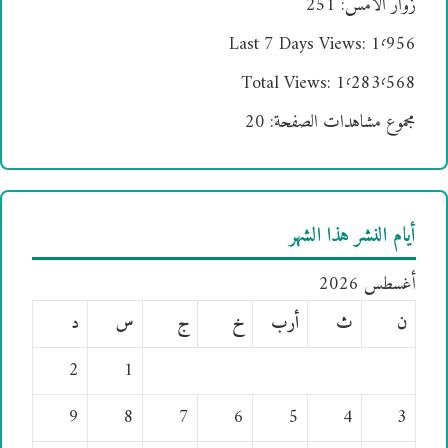
زوار الأمس:
251
Last 7 Days Views:
1٬956
Total Views:
1٬283٬568
مجموع مشاهدات الصفحة:
20
أيام النشر هذا الشهر
أغسطس 2026
ن
ث
أرب
خ
ج
س
د
2
1
9
8
7
6
5
4
3