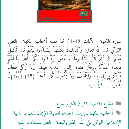
سورة الكهف الآيات 19-31 تتمة قصة أصحاب الكهف النص
القرآني قال الله تعالى: وَكَذَ؛لِــكَ بَعَثْنَـٰهُمْ لِيَتَسَآءَلُواْ بَيْنَهُمْؐ قَالَ قَآئِــلٌ
مِّنْهُمْ كَمْ لَبِثْتُمْؐ قَالُواْ لَبِثْنَا يَوْماٗ اَوْ بَعْضَ يَوْمٍؐ قَالُواْ رَبُّكُمُ; أَعْلَمُ بِمَا لَبِثْتُمْ
فَابْعَثُوٓاْ أَحَدَكُم بِوَرۣقِكُمْ هَـٰذِهِ“ إِلَــي ۰لْمَدِينَةِ فَلْيَنظُرَ اَيُّهَآ أَزْكۭيٰ طَعَاماً
فَلْيَاتِكُم بِـرۣزْقٍ مِّنْهُ وَلْيَتَلَطَّفْؐ وَلاَ يُشْعِرَنَّ بِكُمُ; أَحَداٗؐ (19) اِنَّهُمُ; إِنْ
يَّظْهَرُواْ …
إقرأ المزيد
التصنيفات
الجذع المشترك
,
القرآن الكريم جذع
الوسوم
أصحاب الكهف
,
إرسال أحدهم للمدينة
,
الإيمان بالغيب
,
التربية
الإسلامية
,
التوكل على الله
,
الحذر والتلطف
,
العبر المستفادة
,
الفتية