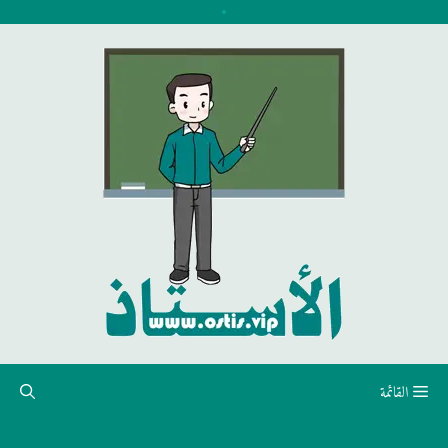
نتقل
لى
لمحتوى
القائمة