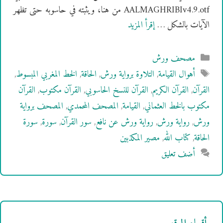
AALMAGHRIBIv4.9.otf من هنا، ويثبته في حاسوبه حتى تظهر
الآيات بالشكل …
إقرأ المزيد
التصنيفات
مصحف ورش
الوسوم
أهوال القيامة
,
التلاوة برواية ورش
,
الحاقة
,
الخط المغربي المبسوط
,
القرآن
,
القرآن الكريم
,
القرآن للنسخ الحاسوبي
,
القرآن مكتوب
,
القرآن
مكتوب بالخط العثماني
,
القيامة
,
المصحف المحمدي
,
المصحف برواية
ورش
,
رواية ورش
,
رواية ورش عن نافع
,
سور القرآن
,
سورة
,
سورة
الحاقة
,
كتاب الله
,
مصير المكذبين
أضف تعليق