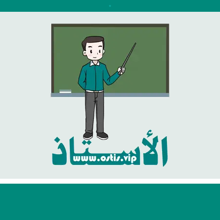
نتقل
لى
لمحتوى