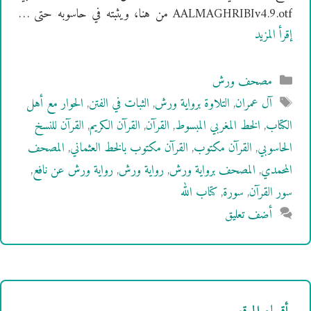
AALMAGHRIBIv4.9.otf من هنا، ويثبته في حاسوبه حتى …
إقرأ المزيد
التصنيفات
مصحف ورش
الوسوم
آل عمران
,
التلاوة برواية ورش
,
الثبات في الفتن
,
الحوار مع أهل
الكتاب
,
الخط المغربي المبسوط
,
القرآن
,
القرآن الكريم
,
القرآن للنسخ
الحاسوبي
,
القرآن مكتوب
,
القرآن مكتوب بالخط العثماني
,
المصحف
المحمدي
,
المصحف برواية ورش
,
رواية ورش
,
رواية ورش عن نافع
,
سور القرآن
,
سورة
,
كتاب الله
أضف تعليق