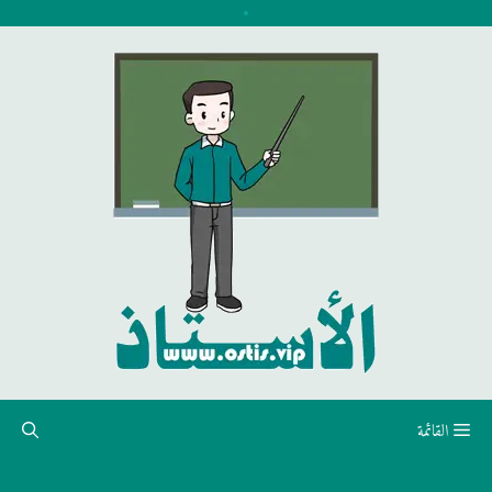
نتقل
لى
لمحتوى
القائمة