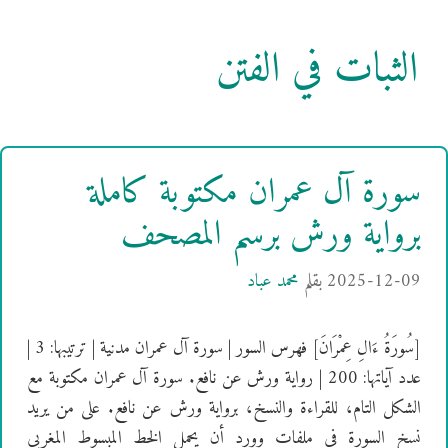
الثبات في الفتن
سورة آل عمران مكتوبة كاملة
برواية ورش برسم المصحف
2025-12-09
بقلم
محمد عباد
[سُورَةُ ءَالِ عِمْرَانَ] فهرس السور | سورة آل عمران مدنية | ترتيبها: 3 |
عدد آياتها: 200 | رواية ورش عن نافع. سورة آل عمران مكتوبة مع
الشكل التام، للقراءة والنسخ، برواية ورش عن نافع. على من يريد
نسخ السورة في ملفات وورد أن يحمل الخط المبسوط المغربي