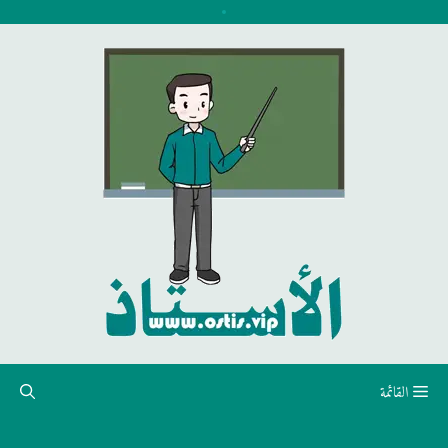
نتقل
لى
لمحتوى
القائمة