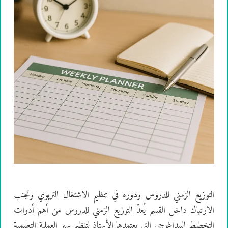
التوزيع الزمني للدروس ودوره في تنظيم الاشتغال التربوي وتجنب
الارتباك داخل القسم يُعدّ التوزيع الزمني للدروس من أهم أدوات
التخطيط البيداغوجي التي يعتمدها الأستاذ لتنظيم سير العملية التعليمية