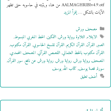
AALMAGHRIBIv4.9.otf من هنا، ويثبته في حاسوبه حتى تظهر
الآيات بالشكل …
إقرأ المزيد
التصنيفات
مصحف ورش
الوسوم
الابتلاء
,
التلاوة برواية ورش
,
التمكين
,
الخط المغربي المبسوط
,
الصبر
,
القرآن
,
القرآن الكريم
,
القرآن للنسخ الحاسوبي
,
القرآن مكتوب
,
القرآن مكتوب بالخط العثماني
,
القصص القرآني
,
المصحف المحمدي
,
المصحف برواية ورش
,
رواية ورش
,
رواية ورش عن نافع
,
سور القرآن
,
سورة
,
قصة يوسف
,
كتاب الله
,
يوسف
أضف تعليق