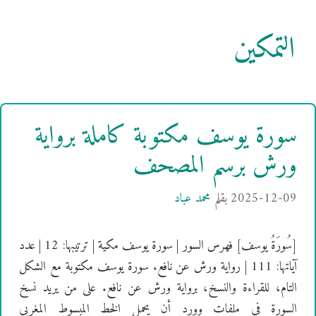
التمكين
سورة يوسف مكتوبة كاملة برواية
ورش برسم المصحف
2025-12-09
بقلم
محمد عباد
[سُورَةُ يوسف] فهرس السور | سورة يوسف مكية | ترتيبها: 12 | عدد
آياتها: 111 | رواية ورش عن نافع. سورة يوسف مكتوبة مع الشكل
التام، للقراءة والنسخ، برواية ورش عن نافع. على من يريد نسخ
السورة في ملفات وورد أن يحمل الخط المبسوط المغربي