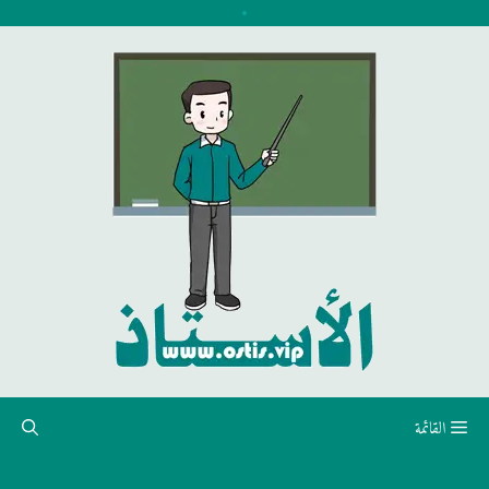
نتقل
لى
لمحتوى
القائمة