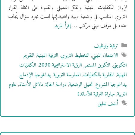
لإبراز الكفايات المهنية والفكر التحليلي والقدرة على اتخاذ القرار
التربوي المناسب في وضعية مهنية واقعية.إنها ليست مجرد سؤال يُجاب
عنه، بل موقف مهني مركب …
إقرأ المزيد
التصنيفات
ترقية وتوظيف
الوسوم
الامتحان المهني
,
التخطيط التربوي
,
الترقية المهنية
,
التقويم
التكويني
,
التكوين المستمر
,
الرؤية الاستراتيجية 2030
,
الكفايات
المهنية
,
المقاربة بالكفايات
,
الممارسة التربوية
,
بيداغوجيا الإدماج
,
بيداغوجيا المشروع
,
تحليل الوضعية
,
دراسة الحالة
,
دلائل الأستاذ
,
علوم
التربية
,
مباراة الترقية للأساتذة
أضف تعليق