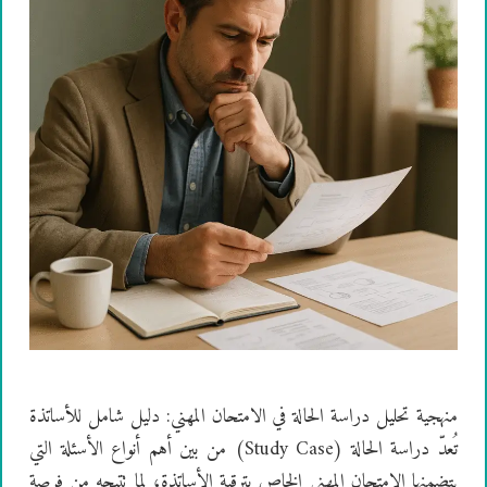
منهجية تحليل دراسة الحالة في الامتحان المهني: دليل شامل للأساتذة
تُعدّ دراسة الحالة (Study Case) من بين أهم أنواع الأسئلة التي
يتضمنها الامتحان المهني الخاص بترقية الأساتذة، لما تتيحه من فرصة