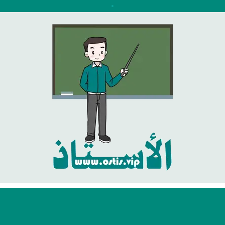
نتقل
لى
لمحتوى