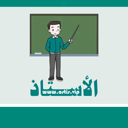
نتقل
لى
لمحتوى