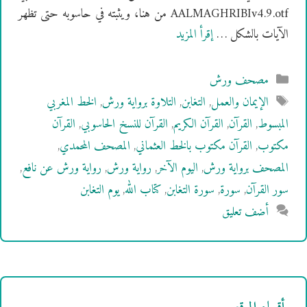
AALMAGHRIBIv4.9.otf من هنا، ويثبته في حاسوبه حتى تظهر
الآيات بالشكل …
إقرأ المزيد
التصنيفات
مصحف ورش
الوسوم
الإيمان والعمل
,
التغابن
,
التلاوة برواية ورش
,
الخط المغربي
المبسوط
,
القرآن
,
القرآن الكريم
,
القرآن للنسخ الحاسوبي
,
القرآن
مكتوب
,
القرآن مكتوب بالخط العثماني
,
المصحف المحمدي
,
المصحف برواية ورش
,
اليوم الآخر
,
رواية ورش
,
رواية ورش عن نافع
,
سور القرآن
,
سورة
,
سورة التغابن
,
كتاب الله
,
يوم التغابن
أضف تعليق