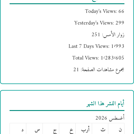
Today's Views:
66
Yesterday's Views:
299
زوار الأمس:
251
Last 7 Days Views:
1٬993
Total Views:
1٬283٬605
مجموع مشاهدات الصفحة:
21
أيام النشر هذا الشهر
أغسطس 2026
ن
ث
أرب
خ
ج
س
د