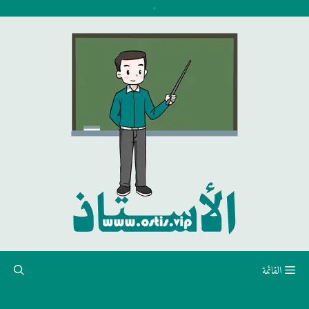
نتقل
لى
لمحتوى
القائمة