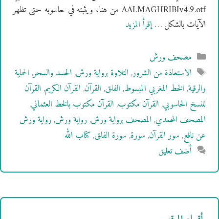
AALMAGHRIBIv4.9.otf من هنا، ويثبته في حاسوبه حتى تظهر
الآيات بالشكل …
إقرأ المزيد
التصنيفات
مصحف ورش
الوسوم
الاستعاذة من الشرور
,
التلاوة برواية ورش
,
الحسد والسحر
,
الحماية
والرقية
,
الخط المغربي المبسوط
,
الفلق
,
القرآن
,
القرآن الكريم
,
القرآن
للنسخ الحاسوبي
,
القرآن مكتوب
,
القرآن مكتوب بالخط العثماني
,
المصحف المحمدي
,
المصحف برواية ورش
,
رواية ورش
,
رواية ورش
عن نافع
,
سور القرآن
,
سورة
,
سورة الفلق
,
كتاب الله
أضف تعليق