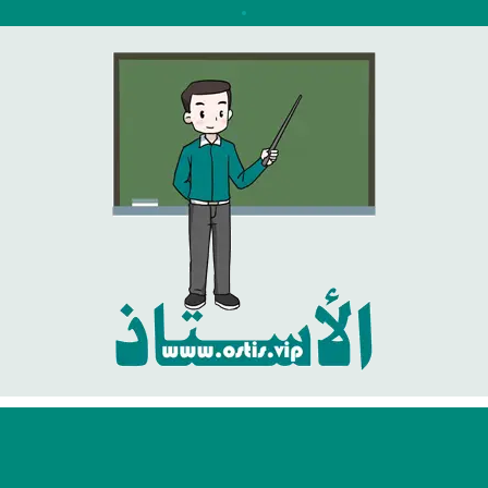
نتقل
لى
لمحتوى