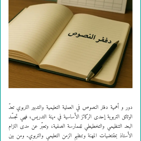
دور و أهمية دفتر النصوص في العملية التعليمية والتدبير التربوي تعدّ
الوثائق التربوية إحدى الركائز الأساسية في مهنة التدريس، فهي تجسّد
البعد التنظيمي والتخطيطي للممارسة الصفية، وتعبّر عن مدى التزام
الأستاذ بمقتضيات المهنة وتنظيم الزمن التعليمي والتربوي. ومن بين