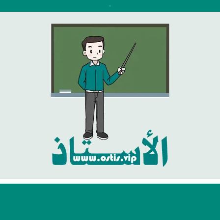
نتقل
لى
لمحتوى