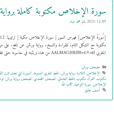
سورة الإخلاص مكتوبة كاملة برواي
2025-12-09
بقلم
محمد عباد
مكتوبة مع الشكل التام، للقراءة والنسخ، برواية ورش عن نافع. على م
المغربي AALMAGHRIBIv4.9.otf من هنا، ويثبته في حاسوبه حتى تظهر الآيات بالشكل …
التصنيفات
مصحف ورش
الوسوم
الإخلاص
,
التلاوة برواية ورش
,
الخط المغربي المبسوط
,
السورة التي تعدل ثلث الق
مكتوب
,
القرآن مكتوب بالخط العثماني
,
المصحف المحمدي
,
المصحف برواية ورش
,
توح
الإخلاص
,
سورة التوحيد
,
كتاب الله
أضف تعليق