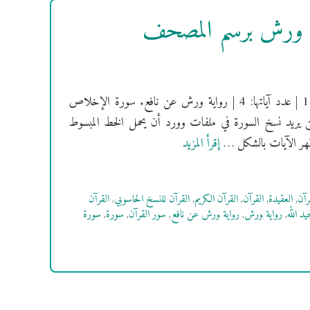
ة ورش برسم المصحف
[سُورَةُ الإخلاص] فهرس السور | سورة الإخلاص مكية | ترتيبها: 112 | عدد آياتها: 4 | رواية ورش عن نافع. سورة الإخلاص
ن يريد نسخ السورة في ملفات وورد أن يحمل الخط المبسوط
إقرأ المزيد
رآن
,
العقيدة
,
القرآن
,
القرآن الكريم
,
القرآن للنسخ الحاسوبي
,
القرآن
يد الله
,
رواية ورش
,
رواية ورش عن نافع
,
سور القرآن
,
سورة
,
سورة