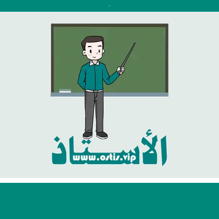
نتقل
لى
لمحتوى