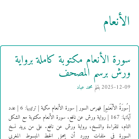
الأنعام
سورة الأنعام مكتوبة كاملة برواية
ورش برسم المصحف
2025-12-09
بقلم
محمد عباد
[سُورَةُ الأنْعَـٰمِ] فهرس السور | سورة الأنعام مكية | ترتيبها: 6 | عدد
آياتها: 167 | رواية ورش عن نافع. سورة الأنعام مكتوبة مع الشكل
التام، للقراءة والنسخ، برواية ورش عن نافع. على من يريد نسخ
السورة في ملفات وورد أن يحمل الخط المبسوط المغربي