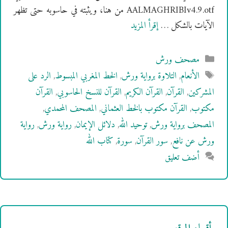
AALMAGHRIBIv4.9.otf من هنا، ويثبته في حاسوبه حتى تظهر
الآيات بالشكل …
إقرأ المزيد
التصنيفات
مصحف ورش
الوسوم
الأنعام
,
التلاوة برواية ورش
,
الخط المغربي المبسوط
,
الرد على
المشركين
,
القرآن
,
القرآن الكريم
,
القرآن للنسخ الحاسوبي
,
القرآن
مكتوب
,
القرآن مكتوب بالخط العثماني
,
المصحف المحمدي
,
المصحف برواية ورش
,
توحيد الله
,
دلائل الإيمان
,
رواية ورش
,
رواية
ورش عن نافع
,
سور القرآن
,
سورة
,
كتاب الله
أضف تعليق