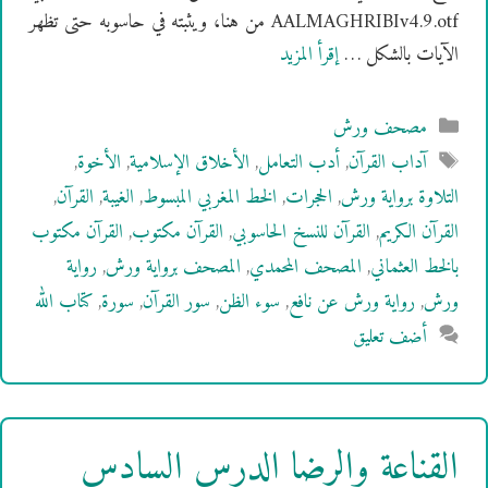
AALMAGHRIBIv4.9.otf من هنا، ويثبته في حاسوبه حتى تظهر
الآيات بالشكل …
إقرأ المزيد
التصنيفات
مصحف ورش
الوسوم
آداب القرآن
,
أدب التعامل
,
الأخلاق الإسلامية
,
الأخوة
,
التلاوة برواية ورش
,
الحجرات
,
الخط المغربي المبسوط
,
الغيبة
,
القرآن
,
القرآن الكريم
,
القرآن للنسخ الحاسوبي
,
القرآن مكتوب
,
القرآن مكتوب
بالخط العثماني
,
المصحف المحمدي
,
المصحف برواية ورش
,
رواية
ورش
,
رواية ورش عن نافع
,
سوء الظن
,
سور القرآن
,
سورة
,
كتاب الله
أضف تعليق
القناعة والرضا الدرس السادس