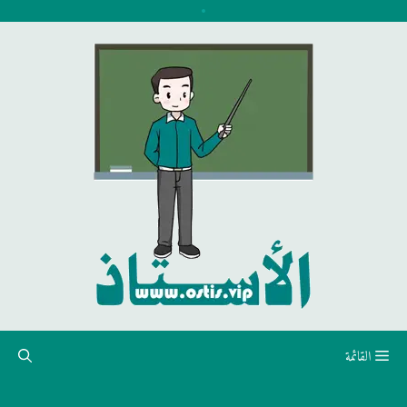
نتقل
لى
لمحتوى
القائمة