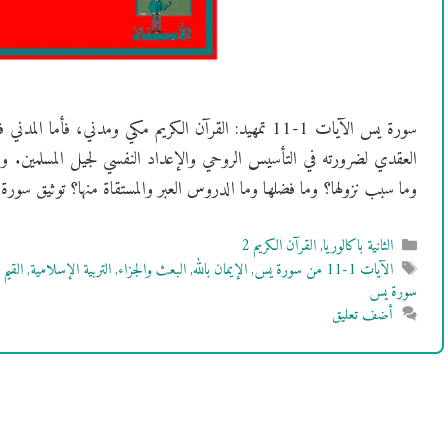
سورة يس الآيات 1-11 تمهيد: القرآن الكريم مكي ومدني، فأما
العقدي لضرورته في التأسيس الروحي والإعداد النفسي لجيل المسلمين. وس
وما سبب نزولها؟ وما فضلها وما الدروس العبر والمستقاة منها؟ توثيق سو
التصنيفات
الثانية باكالوريا
,
القرآن الكريم 2
الوسوم
الآيات 1-11 من سورة يس
,
الإيمان بالله
,
البعث والجزاء
,
التربية الإسلامية
,
القيم 
سورة يس
أضف تعليق