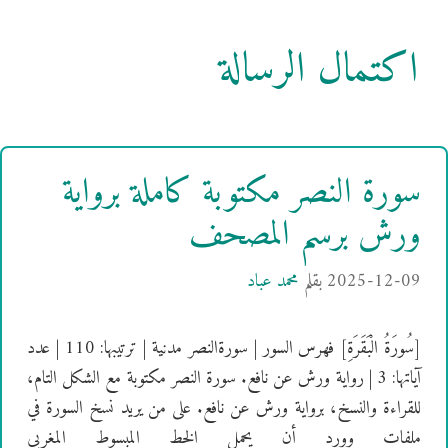
اكتمال الرسالة
سورة النصر مكتوبة كاملة برواية
ورش برسم المصحف
2025-12-09
بقلم
محمد عباد
[سُورَةُ الْبَقَرَةِ] فهرس السور | سورةالنصر مدنية | ترتيبها: 110 | عدد
آياتها: 3 | رواية ورش عن نافع. سورة النصر مكتوبة مع الشكل التام،
للقراءة والنسخ، برواية ورش عن نافع. على من يريد نسخ السورة في
ملفات وورد أن يحمل الخط المبسوط المغربي