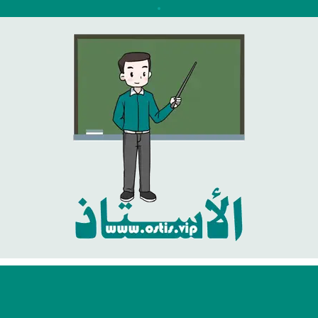
نتقل
لى
لمحتوى