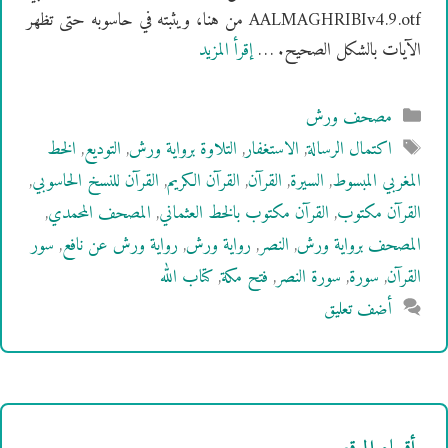
AALMAGHRIBIv4.9.otf من هنا، ويثبته في حاسوبه حتى تظهر
الآيات بالشكل الصحيح. …
إقرأ المزيد
التصنيفات
مصحف ورش
الوسوم
اكتمال الرسالة
,
الاستغفار
,
التلاوة برواية ورش
,
التوديع
,
الخط
المغربي المبسوط
,
السيرة
,
القرآن
,
القرآن الكريم
,
القرآن للنسخ الحاسوبي
,
القرآن مكتوب
,
القرآن مكتوب بالخط العثماني
,
المصحف المحمدي
,
المصحف برواية ورش
,
النصر
,
رواية ورش
,
رواية ورش عن نافع
,
سور
القرآن
,
سورة
,
سورة النصر
,
فتح مكة
,
كتاب الله
أضف تعليق