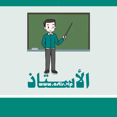
نتقل
لى
لمحتوى