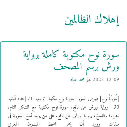
إهلاك الظالمين
سورة نوح مكتوبة كاملة برواية
ورش برسم المصحف
2025-12-09
بقلم
محمد عباد
[سُورَةُ نوح] فهرس السور | سورة نوح مكية | ترتيبها: 71 | عدد آياتها:
30 | رواية ورش عن نافع. سورة نوح مكتوبة مع الشكل التام،
للقراءة والنسخ، برواية ورش عن نافع. على من يريد نسخ السورة في
ملفات وورد أن يحمل الخط المبسوط المغربي