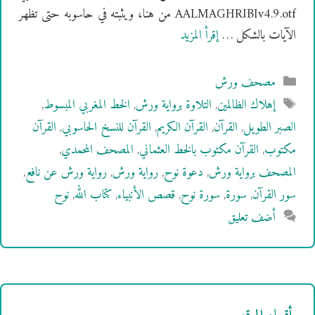
AALMAGHRIBIv4.9.otf من هنا، ويثبته في حاسوبه حتى تظهر
الآيات بالشكل …
إقرأ المزيد
التصنيفات
مصحف ورش
الوسوم
إهلاك الظالمين
,
التلاوة برواية ورش
,
الخط المغربي المبسوط
,
الصبر الطويل
,
القرآن
,
القرآن الكريم
,
القرآن للنسخ الحاسوبي
,
القرآن
مكتوب
,
القرآن مكتوب بالخط العثماني
,
المصحف المحمدي
,
المصحف برواية ورش
,
دعوة نوح
,
رواية ورش
,
رواية ورش عن نافع
,
سور القرآن
,
سورة
,
سورة نوح
,
قصص الأنبياء
,
كتاب الله
,
نوح
أضف تعليق