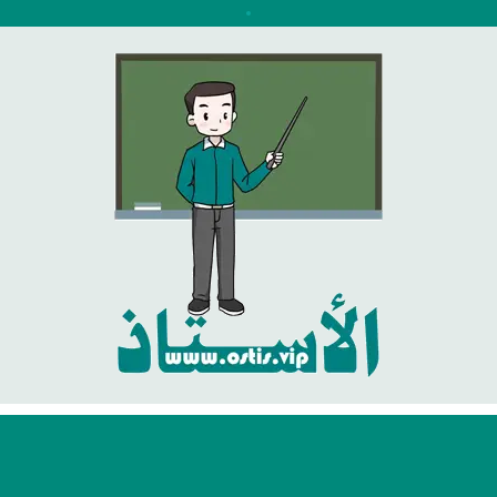
نتقل
لى
لمحتوى