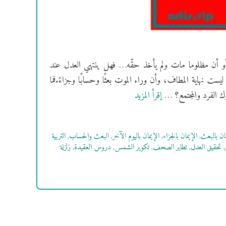
، أو أن مظلوما مات ولم يأخذ حقّه… فهل ينتهي العدل عند
يست نهاية المطاف، وأن وراء الموت بعثًا وحسابًا وجزاءً.فما
ك الفرد والمجتمع؟ …
إقرأ المزيد
مان بالبعث
,
الإيمان بالجزاء
,
الإيمان باليوم الآخر
,
البعث والحساب
,
التربية
,
تحقيق العدل
,
تطاير الصحف
,
تكوير الشمس
,
دروس العقيدة
,
زلزلة