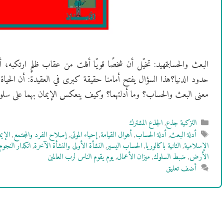
البعث والحسابتمهيد: تخيّل أن شخصًا قويّا أفلت من عقاب ظلمٍ ارتكبه
حدود الدنيا؟هذا السؤال يفتح أمامنا حقيقة كبرى في العقيدة: أن الحياة ل
معنى البعث والحساب؟ وما أدلتهما؟ وكيف ينعكس الإيمان بهما على سلو
التصنيفات
التزكية جذع
,
الجذع المشترك
الوسوم
أدلة البعث
,
أدلة الحساب
,
أهوال القيامة
,
إحياء الموتى
,
إصلاح الفرد والمجتمع
,
الإي
الإسلامية
,
الثانية باكالوريا
,
الحساب اليسير
,
النشأة الأولى والنشأة الآخرة
,
انكدار النجوم
الأرض
,
ضبط السلوك
,
ميزان الأعمال
,
يوم يقوم الناس لرب العالمين
أضف تعليق