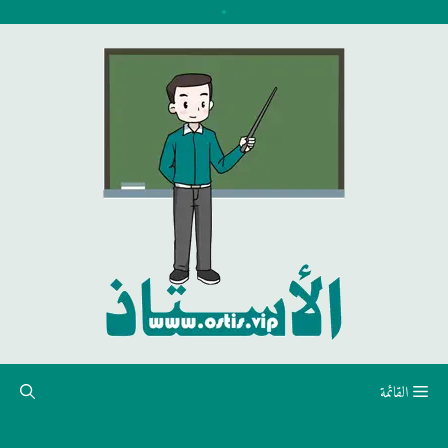
نتقل
لى
لمحتوى
القائمة