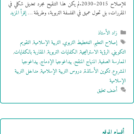
للإصلاح 2015–2030.لم يكن هذا التنقيح مجرد تعديل شكلي في
المقررات، بل تحول عميق في الفلسفة التربوية، وطريقة …
إقرأ المزيد
التصنيفات
زاد الأستاذ
الوسوم
إصلاح التعليم
,
التخطيط التربوي
,
التربية الإسلامية
,
التقويم
التكويني
,
الرؤية الاستراتيجية
,
الكفايات التربوية
,
المقاربة بالكفايات
,
الممارسة الصفية
,
المنهاج المنقح
,
بيداغوجيا الإدماج
,
بيداغوجيا
المشروع
,
تكوين الأساتذة
,
دروس التربية الإسلامية
,
مداخل التربية
الإسلامية
أضف تعليق
أقسام الموقع