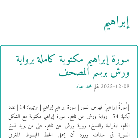
إبراهيم
سورة إبراهيم مكتوبة كاملة برواية
ورش برسم المصحف
2025-12-09
بقلم
محمد عباد
[سُورَةُ إبراهيم] فهرس السور | سورة إبراهيم إبراهيم | ترتيبها: 14 | عدد
آياتها: 54 | رواية ورش عن نافع. سورة إبراهيم مكتوبة مع الشكل
التام، للقراءة والنسخ، برواية ورش عن نافع. على من يريد نسخ
السورة في ملفات وورد أن يحمل الخط المبسوط المغربي