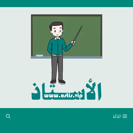
نتقل
لى
لمحتوى
القائمة