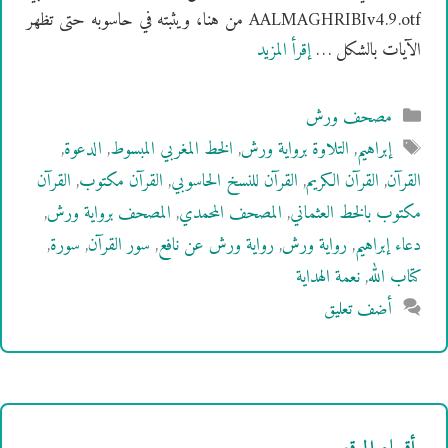
AALMAGHRIBIv4.9.otf من هنا، ويثبته في حاسوبه حتى تظهر
الآيات بالشكل …
إقرأ المزيد
التصنيفات
مصحف ورش
الوسوم
إبراهيم
,
التلاوة برواية ورش
,
الخط المغربي المبسوط
,
الدعوة
,
القرآن
,
القرآن الكريم
,
القرآن للنسخ الحاسوبي
,
القرآن مكتوب
,
القرآن
مكتوب بالخط العثماني
,
المصحف المحمدي
,
المصحف برواية ورش
,
دعاء إبراهيم
,
رواية ورش
,
رواية ورش عن نافع
,
سور القرآن
,
سورة
,
كتاب الله
,
نعمة الهداية
أضف تعليق