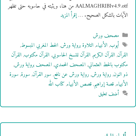
AALMAGHRIBIv4.9.otf من هنا، ويثبته في حاسوبه حتى تظهر
الآيات بالشكل الصحيح. …
إقرأ المزيد
التصنيفات
مصحف ورش
الوسوم
أيوب
,
الأنبياء
,
التلاوة برواية ورش
,
الخط المغربي المبسوط
,
القرآن
,
القرآن الكريم
,
القرآن للنسخ الحاسوبي
,
القرآن مكتوب
,
القرآن
مكتوب بالخط العثماني
,
المصحف المحمدي
,
المصحف برواية ورش
,
ذو النون
,
رواية ورش
,
رواية ورش عن نافع
,
سور القرآن
,
سورة
,
سورة
الأنبياء
,
قصة إبراهيم
,
قصص الأنبياء
,
كتاب الله
أضف تعليق