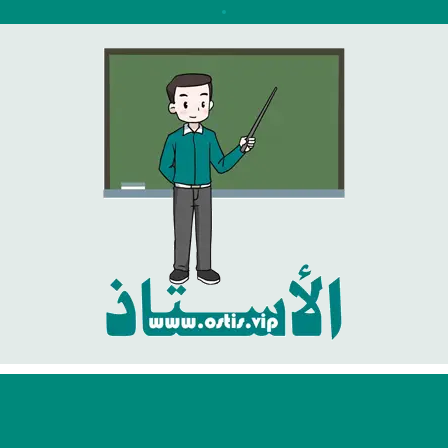
نتقل
لى
لمحتوى