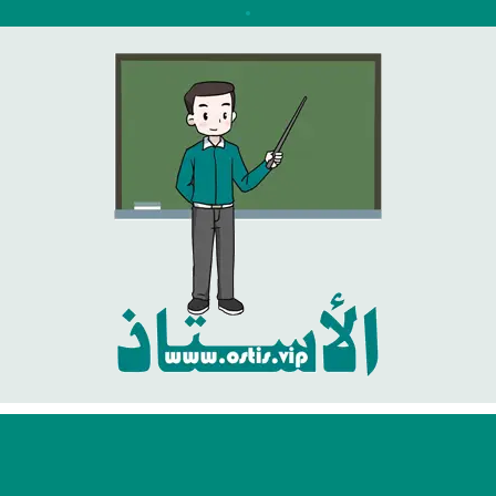
نتقل
لى
لمحتوى