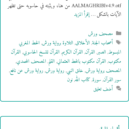
AALMAGHRIBIv4.9.otf من هنا، ويثبته في حاسوبه حتى تظهر
الآيات بالشكل …
إقرأ المزيد
التصنيفات
مصحف ورش
الوسوم
أصحاب الجنة
,
الأخلاق
,
التلاوة برواية ورش
,
الخط المغربي
المبسوط
,
الصبر
,
القرآن
,
القرآن الكريم
,
القرآن للنسخ الحاسوبي
,
القرآن
مكتوب
,
القرآن مكتوب بالخط العثماني
,
القلم
,
المصحف المحمدي
,
المصحف برواية ورش
,
خلق النبي
,
رواية ورش
,
رواية ورش عن نافع
,
سور القرآن
,
سورة
,
كتاب الله
,
نون
أضف تعليق