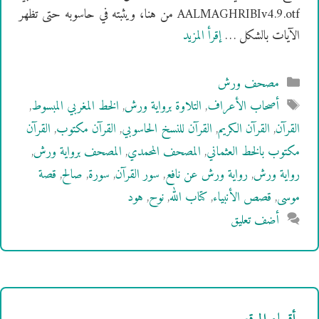
AALMAGHRIBIv4.9.otf من هنا، ويثبته في حاسوبه حتى تظهر
الآيات بالشكل …
إقرأ المزيد
التصنيفات
مصحف ورش
الوسوم
أصحاب الأعراف
,
التلاوة برواية ورش
,
الخط المغربي المبسوط
,
القرآن
,
القرآن الكريم
,
القرآن للنسخ الحاسوبي
,
القرآن مكتوب
,
القرآن
مكتوب بالخط العثماني
,
المصحف المحمدي
,
المصحف برواية ورش
,
رواية ورش
,
رواية ورش عن نافع
,
سور القرآن
,
سورة
,
صالح
,
قصة
موسى
,
قصص الأنبياء
,
كتاب الله
,
نوح
,
هود
أضف تعليق