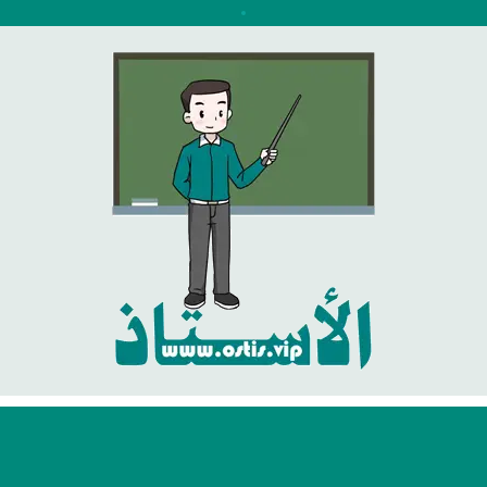
نتقل
لى
لمحتوى