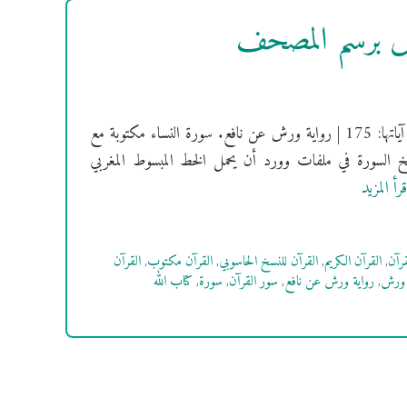
رش برسم المصحف
[سُورَةُ النِّسَـــــا ءِ ] فهرس السور | سورة النساء مدنية | ترتيبها: 4 | عدد آياتها: 175 | رواية ورش عن نافع. سورة النساء مكتوبة مع
خ السورة في ملفات وورد أن يحمل الخط المبسوط المغربي
قرأ المزيد
قرآن
,
القرآن الكريم
,
القرآن للنسخ الحاسوبي
,
القرآن مكتوب
,
القرآن
 ورش
,
رواية ورش عن نافع
,
سور القرآن
,
سورة
,
كتاب الله