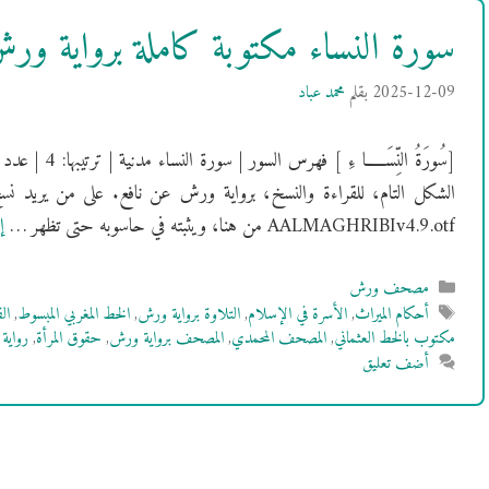
سورة النساء مكتوبة كاملة برواية و
2025-12-09
بقلم
محمد عباد
الشكل التام، للقراءة والنسخ، برواية ورش عن نافع. على من يريد نس
AALMAGHRIBIv4.9.otf من هنا، ويثبته في حاسوبه حتى تظهر …
إ
التصنيفات
مصحف ورش
الوسوم
أحكام الميراث
,
الأسرة في الإسلام
,
التلاوة برواية ورش
,
الخط المغربي المبسوط
,
ال
مكتوب بالخط العثماني
,
المصحف المحمدي
,
المصحف برواية ورش
,
حقوق المرأة
,
رواية
أضف تعليق