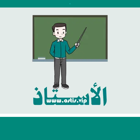
نتقل
لى
لمحتوى