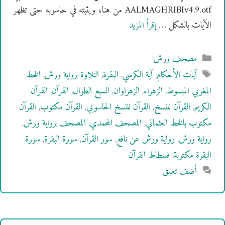
AALMAGHRIBIv4.9.otf من هنا، ويثبته في حاسوبه حتى تظهر
الآيات بالشكل …
إقرأ المزيد
التصنيفات
مصحف ورش
الوسوم
آيات الأحكام
,
آية الكرسي
,
البقرة
,
التلاوة برواية ورش
,
الخط
المغربي المبسوط
,
الزهراء
,
الزهراوان
,
السبع الطوال
,
القرآن
,
القرآن
الكريم
,
القرآن للنسخ
,
القرآن للنسخ الحاسوبي
,
القرآن مكتوب
,
القرآن
مكتوب بالخط العثماني
,
المصحف المحمدي
,
المصحف برواية ورش
,
رواية ورش
,
رواية ورش عن نافع
,
سور القرآن
,
سورة البقرة
,
سورة
البقرة مكتوبة
,
فسطاط القرآن
أضف تعليق