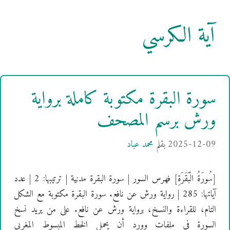
آية الكرسي
سورة البقرة مكتوبة كاملة برواية
ورش برسم المصحف
2025-12-09
بقلم
محمد عباد
[سُورَةُ الْبَقَرَةِ] فهرس السور | سورة البقرة مدنية | ترتيبها: 2 | عدد
آياتها: 285 | رواية ورش عن نافع. سورة البقرة مكتوبة مع الشكل
التام، للقراءة والنسخ، برواية ورش عن نافع. على من يريد نسخ
السورة في ملفات وورد أن يحمل الخط المبسوط المغربي