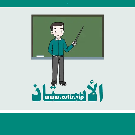
نتقل
لى
لمحتوى