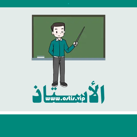
نتقل
لى
لمحتوى