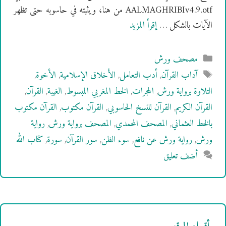
AALMAGHRIBIv4.9.otf من هنا، ويثبته في حاسوبه حتى تظهر
الآيات بالشكل …
إقرأ المزيد
التصنيفات
مصحف ورش
الوسوم
آداب القرآن
,
أدب التعامل
,
الأخلاق الإسلامية
,
الأخوة
,
التلاوة برواية ورش
,
الحجرات
,
الخط المغربي المبسوط
,
الغيبة
,
القرآن
,
القرآن الكريم
,
القرآن للنسخ الحاسوبي
,
القرآن مكتوب
,
القرآن مكتوب
بالخط العثماني
,
المصحف المحمدي
,
المصحف برواية ورش
,
رواية
ورش
,
رواية ورش عن نافع
,
سوء الظن
,
سور القرآن
,
سورة
,
كتاب الله
أضف تعليق