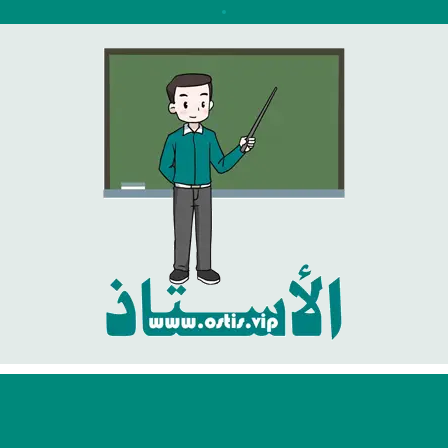
نتقل
لى
لمحتوى