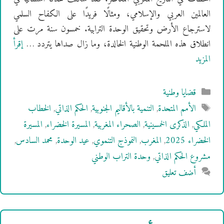
العالمين العربي والإسلامي، ومثالًا فريدًا على الكفاح السلمي
لاسترجاع الأرض وتحقيق الوحدة الترابية. خمسون سنة مرت على
انطلاق هذه الملحمة الوطنية الخالدة، وما زال صداها يتردد …
إقرأ
المزيد
التصنيفات
قضايا وطنية
الوسوم
الأمم المتحدة
,
التنمية بالأقاليم الجنوبية
,
الحكم الذاتي
,
الخطاب
الملكي
,
الذكرى الخمسينية
,
الصحراء المغربية
,
المسيرة الخضراء
,
المسيرة
الخضراء 2025
,
المغرب
,
النموذج التنموي
,
عيد الوحدة
,
محمد السادس
,
مشروع الحكم الذاتي
,
وحدة التراب الوطني
أضف تعليق