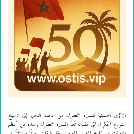
الذكرى الخمسينية للمسيرة الخضراء: من ملحمة التحرير إلى ترسيخ
مشروع الحكم الذاتي مقدمة تُعدّ المسيرة الخضراء واحدة من أعظم
المحطات في التاريخ المغربي المعاصر. فقد شكلت حدثًا استثنائيًا في