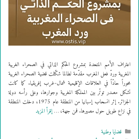
اعتراف الأمم المتحدة بمشروع الحكم الذاتي في الصحراء الغربية
المغربية وردّ فعل المغرب مقدّمة لطالما شكّلت قضية الصحراء الغربية
محوراً حادّاً في العلاقات الإقليمية شمال-غرب إفريقيا. كما كانت
تشكل مصدر توتّر بين المملكة المغربية وجوارها، وعلى رأسه دولة
الجزائر. إثر انسحاب إسبانيا من المنطقة عام 1975، دخلت المنطقة
في نزاع طويل حول مصيرها. فمن جهة، …
إقرأ المزيد
التصنيفات
قضايا وطنية