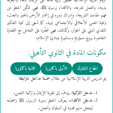
تروم التربية الإسلامية تحقيق تربية قائمة على الإيمان بالله، والمعرفة
بدينه، والعمل بشرعه، والاقتداء برسوله ﷺ. فهي تمكِّن المتعلم من
فهم مقاصد الشريعة، وإدراك دوره في إعمار الأرض بالخير والعدل،
وتنمية الحس الأخلاقي والاجتماعي لديه. كما تسعى إلى تنمية التفكير
النقدي المبني على الحوار. وكذلك، فهي تحفّزه على التعامل مع القضايا
المعاصرة بروحٍ مسؤولةٍ ومستنيرةٍ بمبادئ الإسلام.
مكونات المادة في الثانوي التأهيلي:
الجذع المشترك
الأولى باكالوريا
الثانية باكالوريا
يتم تدريس التربية الإسلامية من خلال
خمسة مداخل مترابطة
:
مدخل التزكية:
يهدف إلى تقوية الإيمان وتزكية النفس.
مدخل الاقتداء:
يعرّف المتعلم بسيرة الرسول ﷺ وصحابته
ليجعل منهم قدوة في السلوك والعمل.