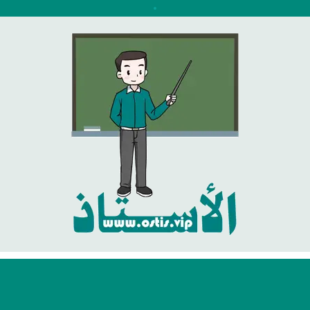
نتقل
لى
لمحتوى